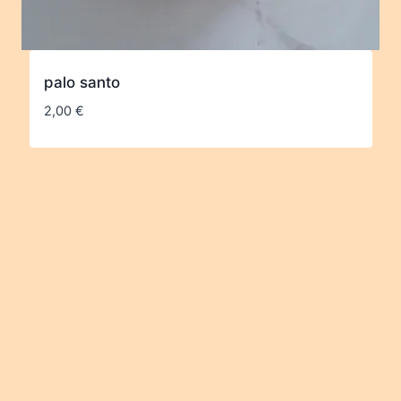
palo santo
2,00
€