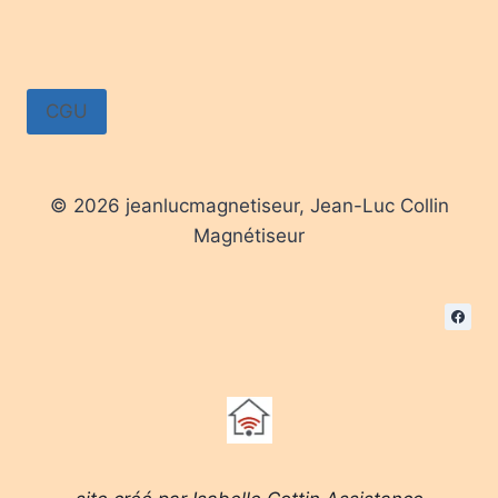
CGU
© 2026 jeanlucmagnetiseur, Jean-Luc Collin
Magnétiseur